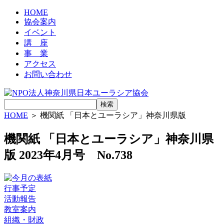
HOME
協会案内
イベント
講 座
事 業
アクセス
お
問
い
合
わ
せ
HOME
＞ 機関紙 「日本とユーラシア」神奈川県版
機関紙 「日本とユーラシア」神奈川県
版 2023年4月号 No.738
行事予定
活動報告
教室案内
組織・財政