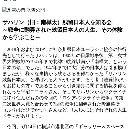
氷雪の門
サハリン（旧：南樺太）残留日本人を知る会
～戦争に翻弄された残留日本人の人生、その体験
から学ぶこと～
2018年および2019年に神奈川県日本ユーラシア協会の旅行
先として行ったサハリンは、1905年の日露戦争後、第二次世
界大戦敗戦の1945年まで北緯50度線以南が「南樺太」という
日本の領土でした。1947年までに大部分の日本人は引き揚げ
ましたが、様々な事情から残らざるを得なかった「サハリン
残留日本人」と呼ばれる人々がいます。ろう者（聴覚障がい
をお持ちの方）であることから引き揚げに関する情報を得ら
れなった平沼ニコライさん、そしてサハリンからウクライナ
に移り住んだものの今回の「ロシア-ウクライナ戦争」で第
二次世界大戦と合わせて2回の戦争に翻弄された降旗英捷
（ふりはたひでかつ）さんなど、1人1人にはそれぞれの人生
ドラマがあります。
今回、5月14日に横浜市港北区の「ギャラリー＆スペース