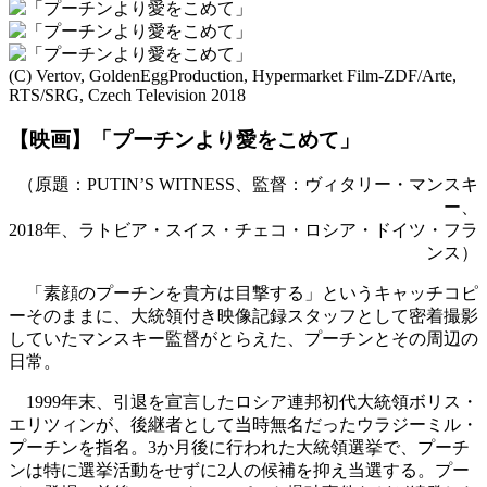
(C) Vertov, GoldenEggProduction, Hypermarket Film-ZDF/Arte,
RTS/SRG, Czech Television 2018
【映画】「プーチンより愛をこめて」
（原題：PUTIN’S WITNESS、監督：ヴィタリー・マンスキ
ー、
2018年、ラトビア・スイス・チェコ・ロシア・ドイツ・フラ
ンス）
「素顔のプーチンを貴方は目撃する」というキャッチコピ
ーそのままに、大統領付き映像記録スタッフとして密着撮影
していたマンスキー監督がとらえた、プーチンとその周辺の
日常。
1999年末、引退を宣言したロシア連邦初代大統領ボリス・
エリツィンが、後継者として当時無名だったウラジーミル・
プーチンを指名。3か月後に行われた大統領選挙で、プーチ
ンは特に選挙活動をせずに2人の候補を抑え当選する。プー