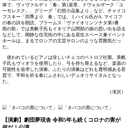
体で、ヴィヴァルディ「春」第1楽章、ドヴォルザーク「ユ
ーモレスク」、グリーグ「幻想小品集より」など。チャイコ
フスキー「四季より 春」では、ミハイル氏がA. マイコフ
の春の詩を朗読、ブラームス「ヴァイオリンソナタ第1番
雨の歌」では美帆子氏もイタリア山間部の旅の思い出を語る
などして、閑静な住宅街の中にある居住スペース兼イベント
ホールは、まるでロシアの文芸サロンのような雰囲気だっ
た。
使われているピアノは珍しいチェコのペトロフ社製。美帆
子氏もヴィオラを使用したり、弓を持ち替えるなど、楽器の
可能性を追求した演奏。ふたりの演奏はどれも透明感ある音
質で、平和を祈る春にふさわしいデュオリサイタルとなっ
た。
（滝沢）
【演劇】劇団夢現舎 令和5年も続くコロナの害が
何だ！公演