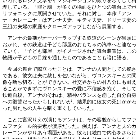
いわれるロシア文学をイマジネーションの限りを尽くして料
理している。「罪と罰」が多くの場面をひとつの舞台上でポ
リフォニックに展開させていた。それに対し、本作「アン
ナ・カレーニナ」はアンナ夫妻、キティ夫妻、ドリー夫妻の
三組の夫婦の家庭をクローズアップしながら展開する。
アンナの最期がオーバーラップする鉄道のシーンが冒頭に
おかれ、その鉄道は子ども部屋のおもちゃの汽車へと連なっ
ていく。「子ども部屋」がイメージされた舞台装置は、この
物語が子どもの目線を通したものであることも暗に語る。
今回の舞台で際立ったことは、アンナの人間としての脆さ
である。彼女は夫に赦しを乞いながら、ヴロンスキーとの関
係を断ち切ることができない。社交界からの村八分にも耐え
ることができずにヴロンスキーの愛に不信感を抱く。そして
鉄道自殺。アンナのそれは、精神バランスを崩した自分自身
への復讐だったかもしれないが、結果的に彼女の死はかかわ
った男たちの人生を暗く重くしていった。
ことに宮沢りえの演じるアンナは、その容貌からしてファ
ムファタール的要素が濃厚だった。例えば、アンナと夫のカ
レーニンがやりあう場面がある。彼らは独白で内心をさらけ