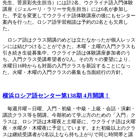
先生、菅原彩先生担当）には計2名、ウクライナ語入門体験
講座（ジェルーリ・ラリーサ先生担当）には6名が参加し
た。予定を変更してウクライナ語体験講座の後にもセンター
案内を行った。ロシア語学習相談は予約の2名とも欠席し
た。
ロシア語はクラス開講のめどは立たなかったが個人レッス
ンには結びつけることができた。木曜・土曜の入門クラスも
引き続き生徒募集中。ウクライナ語は体験講座参加者のう
ち、入門クラス受講希望者が2人。その方々の要望により、
水曜日16時からも対面の入門クラスを新設することになっ
た。火曜・木曜の入門クラスの募集も当面続行の方針。
横浜ロシア語センター第138期 4月開講！
毎週月曜～日曜、入門・初級・中級・上級・会話・演劇・
講読クラス等を開講。今期初めて学ぶ方のための「入門」ク
ラスは、ロシア語は木曜夜と土曜昼に、ウクライナ語は火曜
夜・水曜夕・木曜夜に予定しています。また初級以上のクラ
スは継続受講者が2名以上なら持ち上がりで同じ時間帯と講