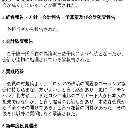
会が成立していることが宣言された。
3.経過報告・方針・会計報告・予算案及び会計監査報告
各担当者から報告された。
4.会計監査報告
金子隆一氏不在の為滝沢三佐子氏により代読となったが、
会計が適切に処理されている旨報告された。
5.質疑応答
会員の村越氏より、「ロシアの政治の問題をユーラシア協
会に持ち込まない方がよい」と言う話があり、更に「ノモン
ハン、北方領土、またロシア連邦のブリヤート人が日本人の
祖先ではないか」と言う趣旨のお話しがあり、木佐森会長か
ら「全くその通りである」と言う趣旨の回答があった。その
後それ以外に質問はなく承認された。
6.新年度役員選出