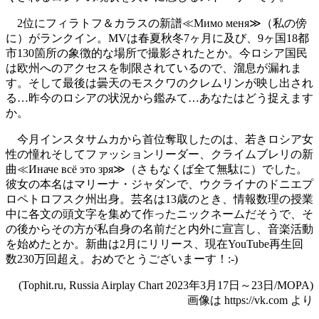
2位にフィラトフ＆カラスの新譜
≪Мимо меня≫
（私の傍
に）がランクイン。MVは春夏秋冬7ヶ月に及び、9ヶ国18都
市130箇所の象徴的な場所で撮影されたとか。今ロシア国民
は欧州へのアクセスを制限されているので、溜息が漏れま
す。そして最後は曇天のモスクワのクレムリンが映し出され
る…昨今のロシアの状況から鑑みて…あなたはどう捉えます
か。
今月インスタサムカから首位奪取したのは、若きロシア女
性の憧れそしてファッションリーダー、クライムブレリの新
曲
≪Иначе всё это зря≫
（さもなくば全て無駄に）でした。
彼女の本名はマリーナ・ジャダンで、ウクライナのドニエプ
ロペトロフスク州出身。芸名は13歳のとき、情報数理の授業
中に各文の頭文字を集めて作ったニックネームだそうで、そ
の後からその方が私自身の名前だと内外に宣言し、音楽活動
を始めたとか。新曲は2月にリリース、現在YouTube再生回
数230万回超え。おめでとうございまーす！:-)
(Tophit.ru, Russia Airplay Chart 2023年3月17日～23日/MOPA)
画像は https://vk.com より