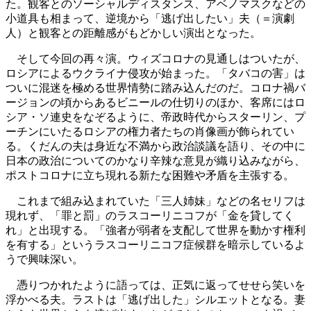
た。観客とのソーシャルディスタンス、アベノマスクなどの
小道具も相まって、逆境から「逃げ出したい」夫（＝演劇
人）と観客との距離感がもどかしい演出となった。
そして今回の再々演。ウィズコロナの見通しはついたが、
ロシアによるウクライナ侵攻が始まった。「タバコの害」は
ついに混迷を極める世界情勢に踏み込んだのだ。コロナ禍バ
ージョンの頃からあるビニールの仕切りのほか、客席にはロ
シア・ソ連史をなぞるように、帝政時代からスターリン、プ
ーチンにいたるロシアの権力者たちの肖像画が飾られてい
る。くだんの夫は身近な不満から政治談議を語り、その中に
日本の政治についてのかなり辛辣な意見が織り込みながら、
ポストコロナに立ち現れる新たな困難や矛盾を主張する。
これまで組み込まれていた「三人姉妹」などの名セリフは
現れず、「罪と罰」のラスコーリニコフが「金を貸してく
れ」と出現する。「強者が弱者を支配して世界を動かす権利
を有する」というラスコーリニコフ症候群を暗示しているよ
うで興味深い。
憑りつかれたように語っては、正気に返ってせせら笑いを
浮かべる夫。ラストは「逃げ出した」シルエットとなる。妻