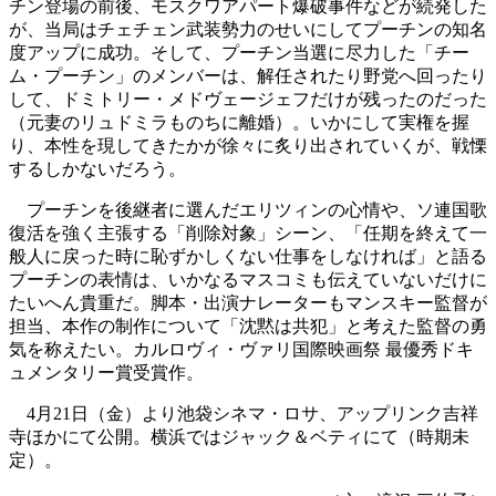
チン登場の前後、モスクワアパート爆破事件などが続発した
が、当局はチェチェン武装勢力のせいにしてプーチンの知名
度アップに成功。そして、プーチン当選に尽力した「チー
ム・プーチン」のメンバーは、解任されたり野党へ回ったり
して、ドミトリー・メドヴェージェフだけが残ったのだった
（元妻のリュドミラものちに離婚）。いかにして実権を握
り、本性を現してきたかが徐々に炙り出されていくが、戦慄
するしかないだろう。
プーチンを後継者に選んだエリツィンの心情や、ソ連国歌
復活を強く主張する「削除対象」シーン、「任期を終えて一
般人に戻った時に恥ずかしくない仕事をしなければ」と語る
プーチンの表情は、いかなるマスコミも伝えていないだけに
たいへん貴重だ。脚本・出演ナレーターもマンスキー監督が
担当、本作の制作について「沈黙は共犯」と考えた監督の勇
気を称えたい。カルロヴィ・ヴァリ国際映画祭 最優秀ドキ
ュメンタリー賞受賞作。
4月21日（金）より池袋シネマ・ロサ、アップリンク吉祥
寺ほかにて公開。横浜ではジャック＆ベティにて（時期未
定）。