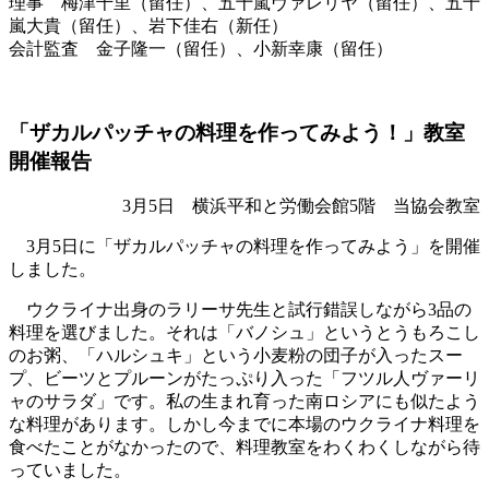
理事 梅津千里（留任）、五十嵐ヴァレリヤ（留任）、五十
嵐大貴（留任）、岩下佳右（新任）
会計監査 金子隆一（留任）、小新幸康（留任）
「ザカルパッチャの料理を作ってみよう！」教室
開催報告
3月5日 横浜平和と労働会館5階 当協会教室
3月5日に「ザカルパッチャの料理を作ってみよう」を開催
しました。
ウクライナ出身のラリーサ先生と試行錯誤しながら3品の
料理を選びました。それは「バノシュ」というとうもろこし
のお粥、「ハルシュキ」という小麦粉の団子が入ったスー
プ、ビーツとプルーンがたっぷり入った「フツル人ヴァーリ
ャのサラダ」です。私の生まれ育った南ロシアにも似たよう
な料理があります。しかし今までに本場のウクライナ料理を
食べたことがなかったので、料理教室をわくわくしながら待
っていました。