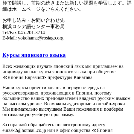
師で開講し、前期の続きまたは新しい課題を学習します。詳
細はホームページをごらんください。
お申し込み・お問い合わせ先：
横浜ロシア語センター事務局
Tel/Fax 045-201-3714
E-Mail: yokohama@rosiago.org
Курсы японского языка
Всех желающих изучать японский язык мы приглашаем на
индивидуальные курсы японского языка при обществе
≪Япония-Евразия≫ префектуры Канагава.
Наши курсы ориентированы в первую очередь на
русскоговорящих, проживающих в Японии, поэтому
большинство наших преподавателей владеют русским языком
на высоком уровне. Возможны аудиторные и онлайн-уроки.
Мы внимательно выслушаем Ваши пожелания и подберём
оптимальную учебную программу.
За справкой обращайтесь по электронному адресу
eurask2@hotmail.co.jp или в офис общества ≪Япония-