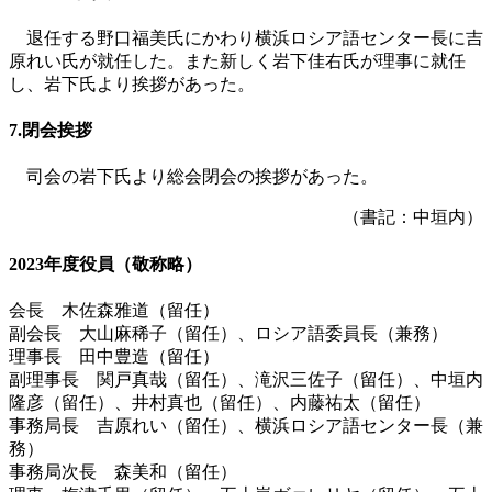
退任する野口福美氏にかわり横浜ロシア語センター長に吉
原れい氏が就任した。また新しく岩下佳右氏が理事に就任
し、岩下氏より挨拶があった。
7.閉会挨拶
司会の岩下氏より総会閉会の挨拶があった。
（書記：中垣内）
2023年度役員（敬称略）
会長 木佐森雅道（留任）
副会長 大山麻稀子（留任）、ロシア語委員長（兼務）
理事長 田中豊造（留任）
副理事長 関戸真哉（留任）、滝沢三佐子（留任）、中垣内
隆彦（留任）、井村真也（留任）、内藤祐太（留任）
事務局長 吉原れい（留任）、横浜ロシア語センター長（兼
務）
事務局次長 森美和（留任）