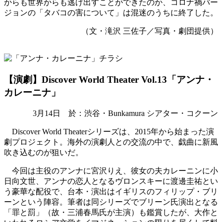
からも世界からも逃げ出すことができたのか、コロナ禍バー
ジョンの「タバコの害について」は混迷のうちに終了した。
（文・滝沢 三佐子／写真・劇団提供）
【演劇】Discover World Theater Vol.13「アンナ・
カレーニナ」
3月14日 於：渋谷・Bunkamura シアター・コクーン
Discover World Theaterシリーズは、2015年から始まった演
劇プロジェクト。海外の演劇人との交流の中で、戯曲に新風
吹き込むのが狙いだ。
今回は主役のアンナに宮沢りえ、彼女の夫カレーニンに小
日向文世、アンナの恋人となるヴロンスキーに渡邊圭祐とい
う豪華な配役で、台本・演出はイギリスのフィリップ・ブリ
ーンという陣容。筆者は同シリーズでブリーン氏演出となる
「罪と罰」（故・三浦春馬氏が主演）も鑑賞したが、大作と