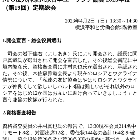
（第19回）定期総会
2023年4月2日（日）13:30～14:30
横浜平和と労働会館5階教室
1.開会宣言・総会役員選出
司会の岩下佳右（よしあき）氏により開会され、議長に関
戸真哉氏が選出されて開会を宣言した。その後総会書記に中
垣内隆彦氏、資格審査員に井村真也氏が選出され、承認され
た。その後、木佐森雅道会長より現在のロシアとウクライナ
情勢について、「私達の友好協会はやはりロシアとウクライ
ナが仲良くして欲しいしバルト3国は難しいがそれ以外のロ
シアをはじめ12か国はお互いに助け合っていきましょう」と
言う趣旨の挨拶が行われた。
2.資格審査報告
資格審査委員の井村真也氏の報告で、13:30現在会員214名中
リモート8名、対面出席12名、委任状144名の合計164名を確
認し、協会規約第28条及び第30条3項の規約に基づき、本総