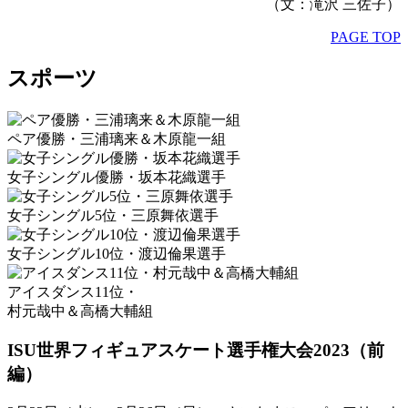
（文：滝沢 三佐子）
PAGE TOP
スポーツ
ペア優勝・三浦璃来＆木原龍一組
女子シングル優勝・坂本花織選手
女子シングル5位・三原舞依選手
女子シングル10位・渡辺倫果選手
アイスダンス11位・
村元哉中＆高橋大輔組
ISU世界フィギュアスケート選手権大会2023（前
編）