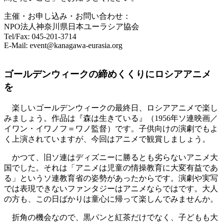
主催・お申し込み・お問い合わせ：
NPO法人神奈川県日本ユーラシア協会
Tel/Fax: 045-201-3714
E-Mail: event@kanagawa-eurasia.org
ゴールデンウィークの締めくくりにロシアアニメ
を
楽しいゴールデンウィークの最終日、ロシアアニメで楽し
みましょう。作品は『森は生きている』（1956年ソ連映画／
イワン・イワノフ＝ワノ監督）です。子供向けの演劇でもよ
く上演されていますが、今回はアニメで観賞しましょう。
かつて、旧ソ連はディズニーに勝るとも劣らないアニメ大
国でした。それは「アニメは児童の情操教育に大変有益であ
る」というソ連教育省の姿勢があったからです。演劇や実写
では表現できないファンタジーはアニメならではです。大人
の方も、この日ばかりは童心に帰って楽しんでみませんか。
折角の機会なので、黒パンと紅茶だけでなく、子どもも大