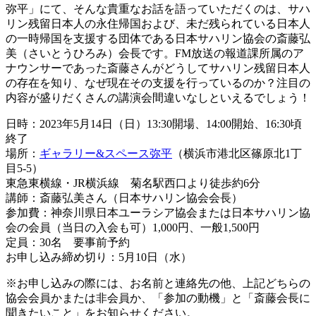
弥平」にて、そんな貴重なお話を語っていただくのは、サハ
リン残留日本人の永住帰国および、未だ残られている日本人
の一時帰国を支援する団体である日本サハリン協会の斎藤弘
美（さいとうひろみ）会長です。FM放送の報道課所属のア
ナウンサーであった斎藤さんがどうしてサハリン残留日本人
の存在を知り、なぜ現在その支援を行っているのか？注目の
内容が盛りだくさんの講演会間違いなしといえるでしょう！
日時：2023年5月14日（日）13:30開場、14:00開始、16:30頃
終了
場所：
ギャラリー&スペース弥平
（横浜市港北区篠原北1丁
目5-5）
東急東横線・JR横浜線 菊名駅西口より徒歩約6分
講師：斎藤弘美さん（日本サハリン協会会長）
参加費：神奈川県日本ユーラシア協会または日本サハリン協
会の会員（当日の入会も可）1,000円、一般1,500円
定員：30名 要事前予約
お申し込み締め切り：5月10日（水）
※お申し込みの際には、お名前と連絡先の他、上記どちらの
協会会員かまたは非会員か、「参加の動機」と「斎藤会長に
聞きたいこと」をお知らせください。