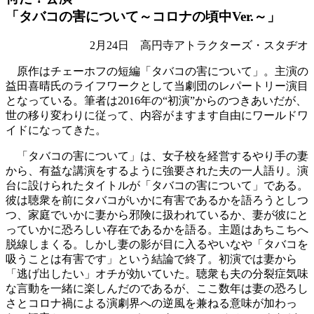
「タバコの害について～コロナの頃中Ver.～」
2月24日 高円寺アトラクターズ・スタヂオ
原作はチェーホフの短編「タバコの害について」。主演の
益田喜晴氏のライフワークとして当劇団のレパートリー演目
となっている。筆者は2016年の“初演”からのつきあいだが、
世の移り変わりに従って、内容がますます自由にワールドワ
イドになってきた。
「タバコの害について」は、女子校を経営するやり手の妻
から、有益な講演をするように強要された夫の一人語り。演
台に設けられたタイトルが「タバコの害について」である。
彼は聴衆を前にタバコがいかに有害であるかを語ろうとしつ
つ、家庭でいかに妻から邪険に扱われているか、妻が彼にと
っていかに恐ろしい存在であるかを語る。主題はあちこちへ
脱線しまくる。しかし妻の影が目に入るやいなや「タバコを
吸うことは有害です」という結論で終了。初演では妻から
「逃げ出したい」オチが効いていた。聴衆も夫の分裂症気味
な言動を一緒に楽しんだのであるが、ここ数年は妻の恐ろし
さとコロナ禍による演劇界への逆風を兼ねる意味が加わっ