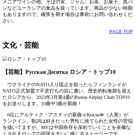
メニアワインの他、そばの実、ジャム、お茶、お菓子、黒パ
ンなどユーラシアの食品を扱っています。商品が少ない時期
もありますので、確実を期す場合は事前にお問い合わせくだ
さい。
PAGE TOP
文化・芸能
【芸能】
Русская Десятка
ロシア・トップ10
ウクライナのNATO入り阻止を狙ったらフィンランドが
NATO正式加盟で不意打ちの目に遭い、歴史的転換期を迎え
たロシアから、2023年3月第4週のRussia Airplay Chart TOP10
をお送りします。10曲中3曲が新曲！
6位にアルティク・アスティの新曲
≪Кукла≫
（人形）が
ランクイン。歌詞は好きだった男性に捨てられた女性の苦悩
を描いてますが、MVは中国依存を深めていくことを余儀な
くされるロシアの現状を大いに感じるストーリーです。