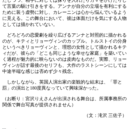
だしつつ、相手に対しては探りを入れたりカマをかけたりし
て言葉の駆け引きをする。アンナが自分の立場を有利にする
ために装う虚勢に対し、カレーニンは心から悩んでいるよう
に見える。この舞台において、彼は体面だけを気にする人物
としては描かれていない。
どろどろの恋愛劇を繰り広げるアンナと対照的に描かれる
のが、キティとリョーヴィンのカップル。トルストイの分身
というべきリョーヴィンと、理想の女性として描かれるキテ
ィだが、彼らの「どこも同じような幸せな家庭」を築いてい
く過程が魅力的に映らないのは皮肉なものだ。実際、リョー
ヴィンが話す最後のセリフも、大作のラストシーンにしては
中途半端な感じは否めず少々残念。
しかしながら、英国人演出家の楽観的な結末は、「罪と
罰」の演出と180度異なっていて興味深かった。
（お断り：宮沢りえさんが出演される舞台は、所属事務所の
関係で舞台写真が提供されません）
（文：滝沢 三佐子）