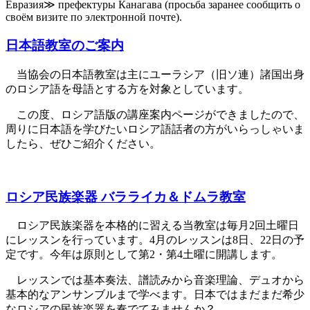
Евразия≫ префектуры Канагава (просьба заранее сообщить о
своём визите по электронной почте).
日本語教室のご案内
当協会の日本語教室は主にユーラシア（旧ソ連）諸国出身
のロシア語を母語とする方を対象としています。
この度、ロシア語版の講座案内ページができましたので、
周りに日本語を学びたいロシア語話者の方がいらっしゃいま
したら、ぜひご紹介ください。
ロシア民族楽器 バラライカ＆ドムラ教室
ロシア民族楽器を本格的に習える当教室は毎月2回土曜日
にレッスンを行っています。4月のレッスンは8日、22日の予
定です。今年は原則として第2・第4土曜に開講します。
レッスンでは基本奏法、譜読みから音楽理論、デュオから
基本的なアンサンブルまで学べます。日本ではまだまだ希少
なロシアの民族楽器を奏でてみませんか？