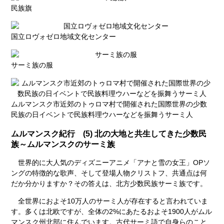
民族旗
国立ロヴォゼロ地域文化センター
サーミ族の服
ムルマンスク市近郊のトゥロマ村で開催された国際世界の少数
民族の日イベントで民族料理ウハーなどを振舞うサーミ人
ムルマンスク紀行 (5) 北の大地と共生してきた少数民
族～ムルマンスクのサーミ族
世界的に大人気のディズニーアニメ「アナと雪の女王」OPソ
ングの特徴的な歌声、そして登場人物クリストフ、共通点は何
だか分かりますか？その答えは、北方少数民族サーミ族です。
全世界におよそ10万人のサーミ人が存在すると言われていま
す。多くは北欧ですが、全体の2%にあたるおよそ1900人がムル
マンスク州北部に住んでいます。古代サーミ語で自身らのこと