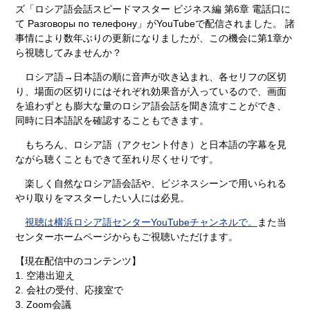
ズ「ロシア語会話スピードマスター ビジネス編 第6章 電話口に
て Разговоры по телефону」がYouTubeで配信されました。 諸
事情により数年ぶりの更新になりましたが、この機会に第1章か
ら視聴してみませんか？
ロシア語→日本語の順に音声が吹き込まれ、各セリフの区切
り、場面の区切りにはそれぞれ効果音が入っているので、画面
を追わずとも膨大な量のロシア語会話を聞き流すことができ、
同時に日本語訳を確認することもできます。
もちろん、ロシア語（アクセント付き）と日本語の字幕を見
ながら聴くこともできて至れり尽くせりです。
楽しく自然なロシア語会話や、ビジネスシーンで用いられる
やり取りをマスターしたい人には必見。
視聴は横浜ロシア語センターYouTubeチャンネルで。
また当
センターホームページからもご視聴いただけます。
【現在配信中のコンテンツ】
1. 空港出迎え
2. 会社の受付、応接室で
3. Zoom会議