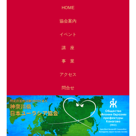
HOME
協会案内
イベント
講 座
事 業
アクセス
問
合
せ