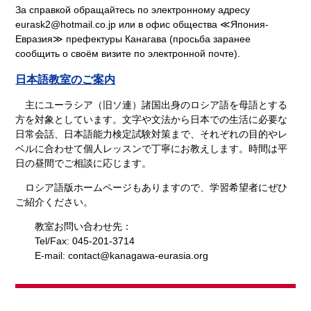
За справкой обращайтесь по электронному адресу
eurask2@hotmail.co.jp или в офис общества ≪Япония-
Евразия≫ префектуры Канагава (просьба заранее
сообщить о своём визите по электронной почте).
日本語教室のご案内
主にユーラシア（旧ソ連）諸国出身のロシア語を母語とする
方を対象としています。文字や文法から日本での生活に必要な
日常会話、日本語能力検定試験対策まで、それぞれの目的やレ
ベルに合わせて個人レッスンで丁寧にお教えします。時間は平
日の昼間でご相談に応じます。
ロシア語版ホームページもありますので、学習希望者にぜひ
ご紹介ください。
教室お問い合わせ先：
Tel/Fax: 045-201-3714
E-mail: contact@kanagawa-eurasia.org