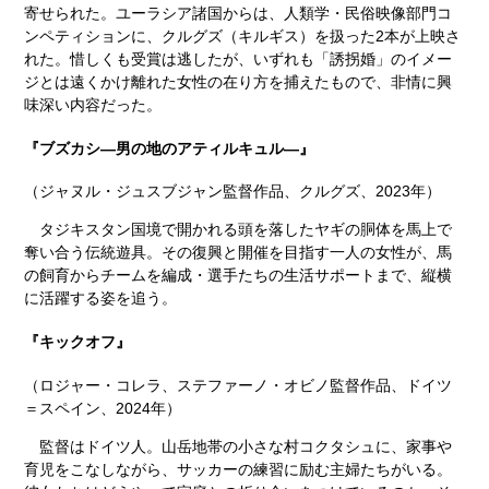
寄せられた。ユーラシア諸国からは、人類学・民俗映像部門コ
ンペティションに、クルグズ（キルギス）を扱った2本が上映さ
れた。惜しくも受賞は逃したが、いずれも「誘拐婚」のイメー
ジとは遠くかけ離れた女性の在り方を捕えたもので、非情に興
味深い内容だった。
『ブズカシ―男の地のアティルキュル―』
（ジャヌル・ジュスブジャン監督作品、クルグズ、2023年）
タジキスタン国境で開かれる頭を落したヤギの胴体を馬上で
奪い合う伝統遊具。その復興と開催を目指す一人の女性が、馬
の飼育からチームを編成・選手たちの生活サポートまで、縦横
に活躍する姿を追う。
『キックオフ』
（ロジャー・コレラ、ステファーノ・オビノ監督作品、ドイツ
＝スペイン、2024年）
監督はドイツ人。山岳地帯の小さな村コクタシュに、家事や
育児をこなしながら、サッカーの練習に励む主婦たちがいる。