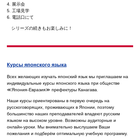
4. 展示会
5. 工場見学
6. 電話口にて
シリーズの続きもお楽しみに！
Курсы японского языка
Всех желающих изучать японский язык мы приглашаем на
индивидуальные курсы японского языка при обществе
≪Япония-Евразия≫ префектуры Канагава.
Наши курсы ориентированы в первую очередь на
русскоговорящих, проживающих в Японии, поэтому
большинство наших преподавателей владеют русским
языком на высоком уровне. Возможны аудиторные и
онлайн-уроки. Мы внимательно выслушаем Ваши
пожелания и подберём оптимальную учебную программу.