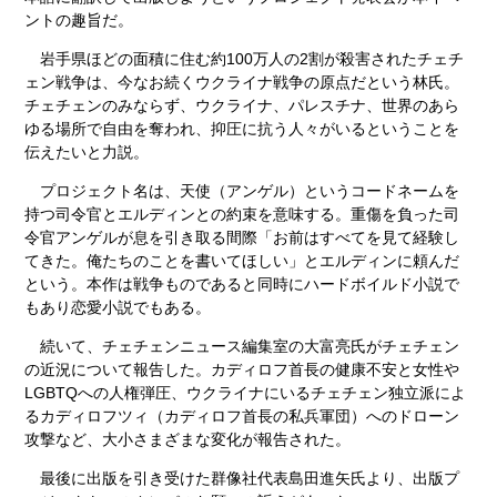
ントの趣旨だ。
岩手県ほどの面積に住む約100万人の2割が殺害されたチェチ
ェン戦争は、今なお続くウクライナ戦争の原点だという林氏。
チェチェンのみならず、ウクライナ、パレスチナ、世界のあら
ゆる場所で自由を奪われ、抑圧に抗う人々がいるということを
伝えたいと力説。
プロジェクト名は、天使（アンゲル）というコードネームを
持つ司令官とエルディンとの約束を意味する。重傷を負った司
令官アンゲルが息を引き取る間際「お前はすべてを見て経験し
てきた。俺たちのことを書いてほしい」とエルディンに頼んだ
という。本作は戦争ものであると同時にハードボイルド小説で
もあり恋愛小説でもある。
続いて、チェチェンニュース編集室の大富亮氏がチェチェン
の近況について報告した。カディロフ首長の健康不安と女性や
LGBTQへの人権弾圧、ウクライナにいるチェチェン独立派によ
るカディロフツィ（カディロフ首長の私兵軍団）へのドローン
攻撃など、大小さまざまな変化が報告された。
最後に出版を引き受けた群像社代表島田進矢氏より、出版プ