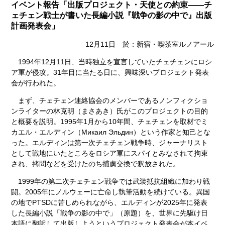
イベント報告「出版プロジェクト・天使との約束――チ
ェチェン戦士が書いた長編小説『戦争の影の中で』出版
計画発表会」
12月11日 於：新宿・喫茶室ルノアール
1994年12月11日、当時独立を宣言していたチェチェンにロシ
ア軍が侵攻。31年目に当たる日に、興味深いプロジェクト発表
会が行われた。
まず、チェチェン連絡協会のメンバーであるノンフィクショ
ンライターの林克明（まさあき）氏がこのプロジェクトの目的
と概要を説明。1995年1月から10年間、チェチェンを取材でミ
カエル・エルディン（Микаил Эльдин）という作家と知己とな
った。エルディンは第一次チェチェン戦争時、ジャーナリスト
として戦地にいたところをロシア軍にスパイとみなされて拘束
され、拷問などを受けたのち捕虜交換で釈放された。
1999年の第二次チェチェン戦争では武装抵抗組織に加わり戦
闘。2005年にノルウェーに亡命し執筆活動を続けている。異国
の地でPTSDに苦しめられながら、エルディンが2025年に発表
した長編小説「戦争の影の中で」（原題）を、世界に先駆け日
本語に翻訳して出版しようというプロジェクト発表会が本イベ