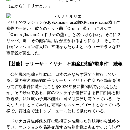
（左から）ドリナとルリエ
ドリナのマンションがある
Хамовники
地区
Ксеньинский
横丁の
建物の一角が、彼女のヒット曲「
Стена
（壁）」に因んで
「
Стена Долиной
（ドリナの壁）」と名づけられた。そこにス
リッパ、鍵、その他家庭用品が置かれるようになり、そしてこ
れがマンション購入時に幸運をもたらすというユーモラスな都
市伝説が誕生した。
【芸能】ラリーサ・ドリナ 不動産巨額詐欺事件 続報
公的機関を騙る詐欺は、日本のみならず露でも横行してい
る。露の有名国民的歌手ラリーサ・ドリナが自身の不動産を巡
って詐欺事件に遭ったことを2024年夏に機関紙でお伝えした
が、その続報である。露のウクライナ侵攻による自由剥奪と財
政危機、法制度の予測不能性に国民は疲弊し苛立っている。そ
んな人々にとって本件は避雷針やスケープゴートとなっている
様で、露社会ではトップニュースとして扱われている。
ドリナは露連邦保安庁の監視官を名乗った詐欺師から連絡を
受け、マンションを偽装売却する特別作戦に参加するよう説得