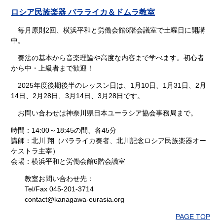
ロシア民族楽器 バラライカ＆ドムラ教室
毎月原則2回、横浜平和と労働会館6階会議室で土曜日に開講
中。
奏法の基本から音楽理論や高度な内容まで学べます。初心者
から中・上級者まで歓迎！
2025年度後期後半のレッスン日は、1月10日、1月31日、2月
14日、2月28日、3月14日、3月28日です。
お問い合わせは神奈川県日本ユーラシア協会事務局まで。
時間：14:00～18:45の間、各45分
講師：北川 翔（バラライカ奏者、北川記念ロシア民族楽器オー
ケストラ主宰）
会場：横浜平和と労働会館6階会議室
教室お問い合わせ先：
Tel/Fax 045-201-3714
contact@kanagawa-eurasia.org
PAGE TOP