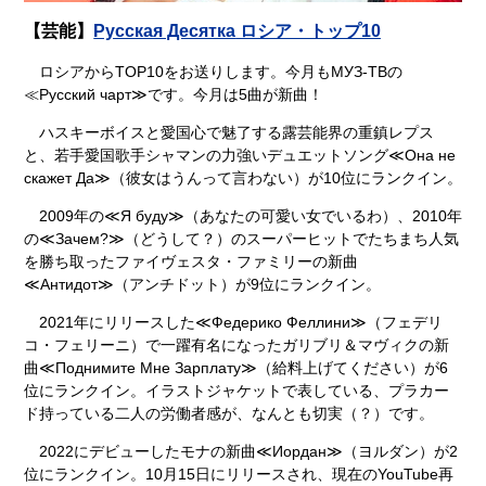
【芸能】
Русская Десятка
ロシア・トップ10
ロシアからTOP10をお送りします。今月も
МУЗ-ТВの
≪Русский чарт≫
です。今月は5曲が新曲！
ハスキーボイスと愛国心で魅了する露芸能界の重鎮レプス
と、若手愛国歌手シャマンの力強いデュエットソング
≪Она не
скажет Да≫
（彼女はうんって言わない）が10位にランクイン。
2009年の
≪Я буду≫
（あなたの可愛い女でいるわ）、2010年
の
≪Зачем?≫
（どうして？）のスーパーヒットでたちまち人気
を勝ち取ったファイヴェスタ・ファミリーの新曲
≪Антидот≫
（アンチドット）が9位にランクイン。
2021年にリリースした
≪Федерико Феллини≫
（フェデリ
コ・フェリーニ）で一躍有名になったガリブリ＆マヴィクの新
曲
≪Поднимите Мне Зарплату≫
（給料上げてください）が6
位にランクイン。イラストジャケットで表している、プラカー
ド持っている二人の労働者感が、なんとも切実（？）です。
2022にデビューしたモナの新曲
≪Иордан≫
（ヨルダン）が2
位にランクイン。10月15日にリリースされ、現在のYouTube再