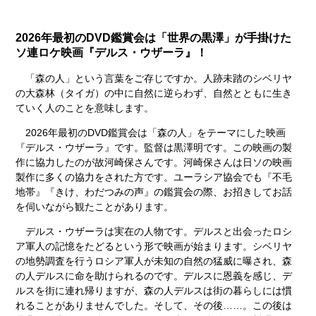
2026年最初のDVD鑑賞会は「世界の黒澤」が手掛けた
ソ連ロケ映画『デルス・ウザーラ』！
「森の人」という言葉をご存じですか。人跡未踏のシベリヤ
の大森林（タイガ）の中に自然に逆らわず、自然とともに生き
ていく人のことを意味します。
2026年最初のDVD鑑賞会は「森の人」をテーマにした映画
『デルス・ウザーラ』です。監督は黒澤明です。この映画の製
作に協力したのが故河崎保さんです。河崎保さんは日ソの映画
製作に多くの協力をされた方です。ユーラシア協会でも『不毛
地帯』『きけ、わだつみの声』の鑑賞会の際、お招きしてお話
を伺いながら観たことがあります。
デルス・ウザーラは実在の人物です。デルスと出会ったロシ
ア軍人の記憶をたどるという形で映画が始まります。シベリヤ
の地勢調査を行うロシア軍人が未知の自然の猛威に曝され、森
の人デルスに命を助けられるのです。デルスに恩義を感じ、デ
ルスを街に連れ帰りますが、森の人デルスは街の暮らしには慣
れることがありませんでした。そして、その後……。この後は