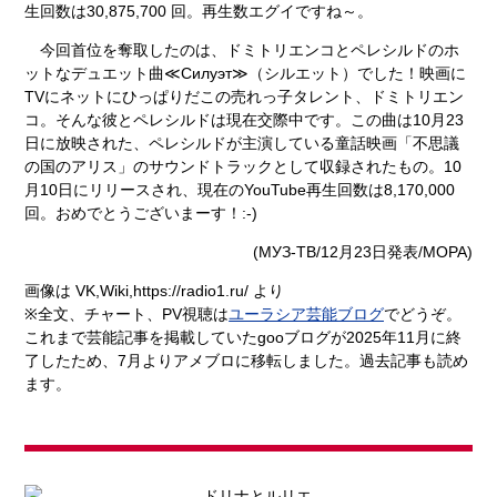
生回数は30,875,700 回。再生数エグイですね～。
今回首位を奪取したのは、ドミトリエンコとペレシルドのホ
ットなデュエット曲
≪Силуэт≫
（シルエット）でした！映画に
TVにネットにひっぱりだこの売れっ子タレント、ドミトリエン
コ。そんな彼とペレシルドは現在交際中です。この曲は10月23
日に放映された、ペレシルドが主演している童話映画「不思議
の国のアリス」のサウンドトラックとして収録されたもの。10
月10日にリリースされ、現在のYouTube再生回数は8,170,000
回。おめでとうございまーす！:-)
(
МУЗ-ТВ
/12月23日発表/MOPA)
画像は
VK,Wiki,https://radio1.ru/
より
※全文、チャート、PV視聴は
ユーラシア芸能ブログ
でどうぞ。
これまで芸能記事を掲載していたgooブログが2025年11月に終
了したため、7月よりアメブロに移転しました。過去記事も読め
ます。