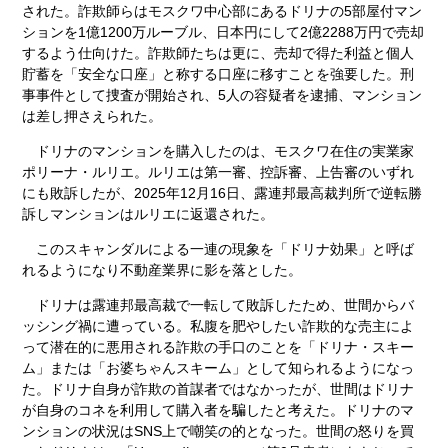
された。詐欺師らはモスクワ中心部にあるドリナの5部屋付マン
ションを1億1200万ルーブル、日本円にして2億2288万円で売却
するよう仕向けた。詐欺師たちは更に、売却で得た利益と個人
貯蓄を「安全な口座」と称する口座に移すことを強要した。刑
事事件として捜査が開始され、5人の容疑者を逮捕、マンション
は差し押さえられた。
ドリナのマンションを購入したのは、モスクワ在住の実業家
ポリーナ・ルリエ。ルリエは第一審、控訴審、上告審のいずれ
にも敗訴したが、2025年12月16日、露連邦最高裁判所で逆転勝
訴しマンションはルリエに返還された。
このスキャンダルによる一連の現象を「ドリナ効果」と呼ば
れるようになり不動産業界に影を落とした。
ドリナは露連邦最高裁で一転して敗訴したため、世間からバ
ッシング禍に遭っている。私腹を肥やしたい詐欺的な売主によ
って潜在的に悪用される詐欺の手口のことを「ドリナ・スキー
ム」または「お婆ちゃんスキーム」として知られるようになっ
た。ドリナ自身が詐欺の首謀者ではなかったが、世間はドリナ
が自身のコネを利用して購入者を騙したと考えた。ドリナのマ
ンションの状況はSNS上で嘲笑の的となった。世間の怒りを買