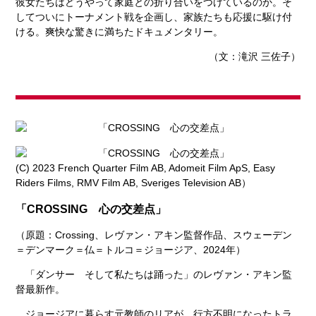
彼女たちはどうやって家庭との折り合いをつけているのか。そ
してついにトーナメント戦を企画し、家族たちも応援に駆け付
ける。爽快な驚きに満ちたドキュメンタリー。
（文：滝沢 三佐子）
(C) 2023 French Quarter Film AB, Adomeit Film ApS, Easy
Riders Films, RMV Film AB, Sveriges Television AB）
「CROSSING 心の交差点」
（原題：Crossing、レヴァン・アキン監督作品、スウェーデン
＝デンマーク＝仏＝トルコ＝ジョージア、2024年）
「ダンサー そして私たちは踊った」のレヴァン・アキン監
督最新作。
ジョージアに暮らす元教師のリアが、行方不明になったトラ