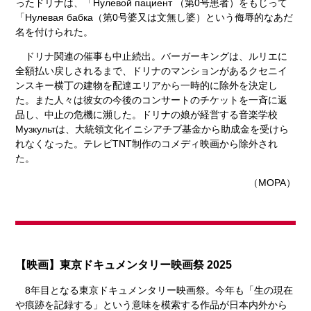
ったドリナは、「
Нулевой пациент
（第0号患者）をもじって
「
Нулевая бабка
（第0号婆又は文無し婆）という侮辱的なあだ
名を付けられた。
ドリナ関連の催事も中止続出。バーガーキングは、ルリエに
全額払い戻しされるまで、ドリナのマンションがあるクセニイ
ンスキー横丁の建物を配達エリアから一時的に除外を決定し
た。また人々は彼女の今後のコンサートのチケットを一斉に返
品し、中止の危機に瀕した。ドリナの娘が経営する音楽学校
Музкульт
は、大統領文化イニシアチブ基金から助成金を受けら
れなくなった。テレビTNT制作のコメディ映画から除外され
た。
（MOPA）
【映画】東京ドキュメンタリー映画祭 2025
8年目となる東京ドキュメンタリー映画祭。今年も「生の現在
や痕跡を記録する」という意味を模索する作品が日本内外から