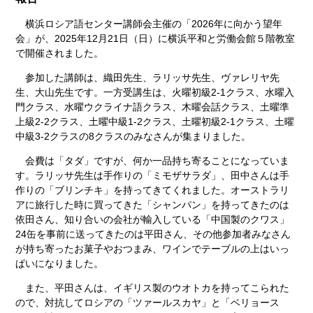
横浜ロシア語センター講師会主催の「2026年に向かう望年
会」が、2025年12月21日（日）に横浜平和と労働会館５階教室
で開催されました。
参加した講師は、織田先生、ラリッサ先生、ヴァレリヤ先
生、大山先生です。一方受講生は、火曜初級2-1クラス、水曜入
門クラス、水曜ウクライナ語クラス、木曜会話クラス、土曜準
上級2-2クラス、土曜中級1-2クラス、土曜初級2-1クラス、土曜
中級3-2クラスの8クラスのみなさんが集まりました。
会費は「タダ」ですが、何か一品持ち寄ることになっていま
す。ラリッサ先生は手作りの「ミモザサラダ」、田中さんは手
作りの「ブリンチキ」を持ってきてくれました。オーストラリ
アに旅行した時に買ってきた「シャンパン」を持ってきたのは
依田さん、知り合いの会社が輸入している「中国製のクワス」
24缶を事前に送ってきたのは平田さん、その他参加者みなさん
が持ち寄ったお菓子やおつまみ、ワインでテーブルの上はいっ
ぱいになりました。
また、平田さんは、イギリス製のウオトカを持ってこられた
ので、対抗してロシアの「ツァールスカヤ」と「ベリョース